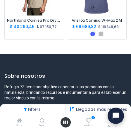
Northland Camisa Pro Dry M/C Hombre
Ansilta Camisa W-Max 2 M
$
40.290,46
$
69.689,82
$
67.150,77
$
116.149,69
Sobre nosotros
Refugio 73 tiene por objetivo conectar a las personas con la
naturaleza, brindando recursos e indumentaria para establecer un
mejor vínculo con la misma.
Filters
Llegadas más recientes
0
Contáctenos
Home
Search
Wishlist
Account