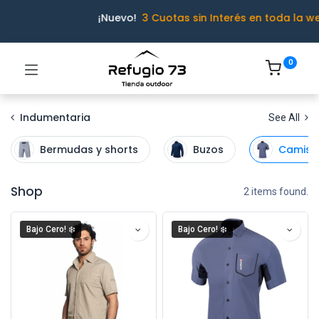
¡Nuevo!
3 Cuotas sin Interés en toda la w
0
Indumentaria
See All
Bermudas y shorts
Buzos
Camisa
Shop
2 items found.
Bajo Cero! ❄️
Bajo Cero! ❄️
Ivo · Refugio 73
● En línea