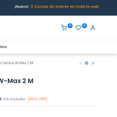
¡Nuevo!
3 Cuotas sin Interés en toda la web
0
0
nos
ta Camisa W-Max 2 M
 W-Max 2 M
9
IVA Incluido
(40% OFF)