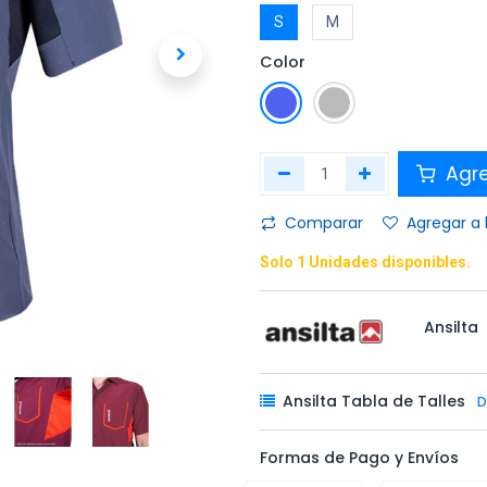
S
M
Color
Agr
Comparar
Agregar a 
Solo 1 Unidades disponibles.
Ansilta
Ansilta Tabla de Talles
D
Formas de Pago y Envíos