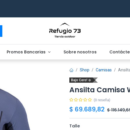
Promos Bancarias
Sobre nosotros
Contácte
Shop
Camisas
Ansil
Bajo Cero! ❄️
Ansilta Camisa
(0 reseña)
$
69.689,82
$
116.149,6
Talle