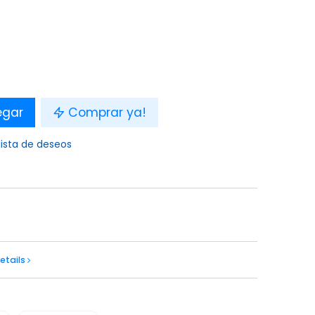
egar
Comprar ya!
lista de deseos
etails