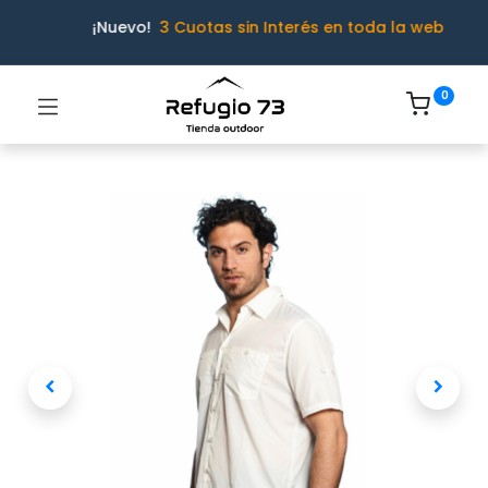
¡Nuevo!
3 Cuotas sin Interés en toda la web
0