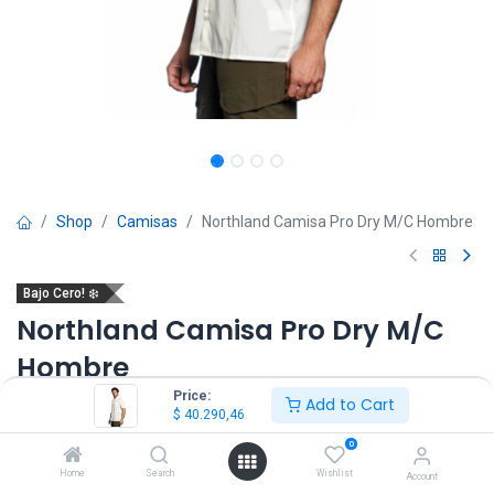
Shop
Camisas
Northland Camisa Pro Dry M/C Hombre
Bajo Cero! ❄️
Northland Camisa Pro Dry M/C
Hombre
Price:
Add to Cart
(0 reseña)
$
40.290,46
$
40.290,46
$
67.150,77
IVA Incluido
0
Home
Search
Wishlist
Account