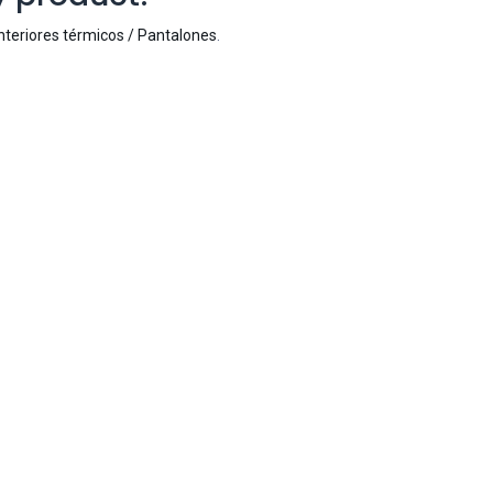
Interiores térmicos / Pantalones
.
Ivo · Refugio 73
● En línea