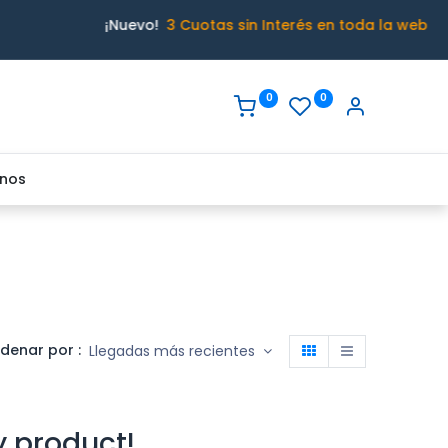
¡Nuevo!
3 Cuotas sin Interés en toda la web
0
0
nos
denar por :
Llegadas más recientes
y product!