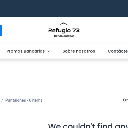
Promos Bancarias
Sobre nosotros
Contácte
Or
Pantalones
- 0 items
We couldn't find an