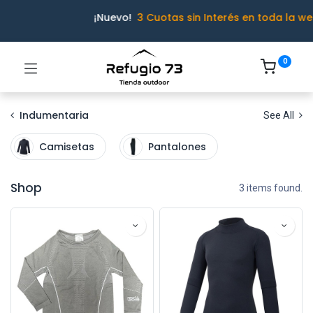
¡Nuevo!
3 Cuotas sin Interés en toda la we
0
Indumentaria
See All
Camisetas
Pantalones
Shop
3 items found.
Ivo · Refugio 73
● En línea