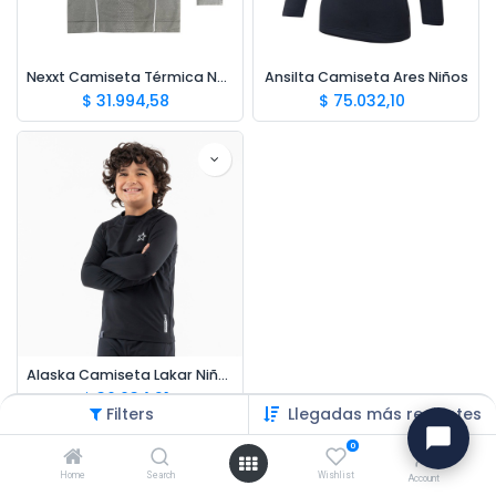
Nexxt Camiseta Térmica Nova Niños
Ansilta Camiseta Ares Niños
$
31.994,58
$
75.032,10
Alaska Camiseta Lakar Niños
$
36.034,21
Filters
Llegadas más recientes
0
Home
Search
Wishlist
Account