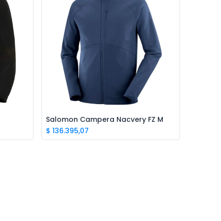
Ivo · Refugio 73
● En línea
Salomon Campera Nacvery FZ M
Add to Cart
$
136.395,07