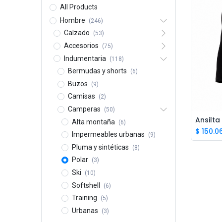
All Products
Hombre
(246)
Calzado
(53)
Accesorios
(75)
Indumentaria
(118)
Bermudas y shorts
(6)
Buzos
(9)
Camisas
(2)
Camperas
(50)
Ansilt
Alta montaña
(6)
$
150.0
Impermeables urbanas
(9)
Pluma y sintéticas
(8)
Polar
(3)
Ski
(10)
Softshell
(6)
Training
(5)
Urbanas
(3)