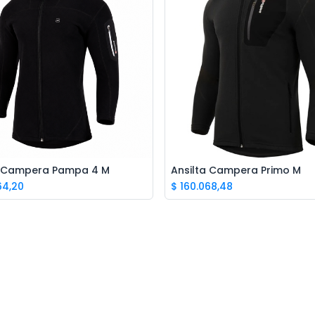
a Campera Pampa 4 M
Ansilta Campera Primo M
64,20
$
160.068,48