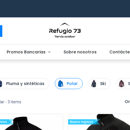
Promos Bancarias
Sobre nosotros
Contácte
Pluma y sintéticas
Polar
Ski
S
Or
lar
- 3 items
reso
Nuevo ingreso