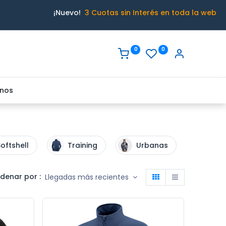
¡Nuevo!
3 Cuotas sin Interés en toda la web
0
0
nos
oftshell
Training
Urbanas
denar por :
Llegadas más recientes