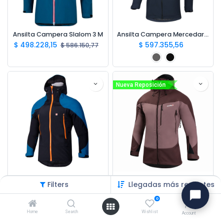
Ansilta Campera Slalom 3 M
Ansilta Campera Mercedario 4 M
$
498.228,15
$
597.355,56
$
586.150,77
Nueva Reposición
Ansilta Camp. Raptor Pro M
Ansilta Camp. Raptor Plus M
Filters
Llegadas más recientes
$
317.780,96
$
373.859,94
$
373.859,94
0
Home
Search
Wishlist
Account