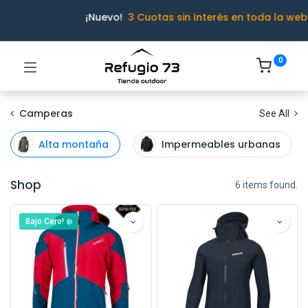
¡Nuevo!
3 Cuotas sin Interés en toda la web
0
Camperas
See All
Alta montaña
Impermeables urbanas
Shop
6 items found.
Bajo Cero! ❄️
Ivo · Refugio 73
● En línea