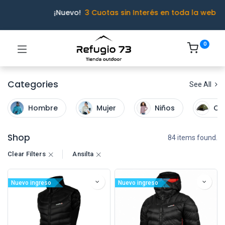
¡Nuevo!
3 Cuotas sin Interés en toda la web
0
Categories
See All
Hombre
Mujer
Niños
Ca
Shop
84 items found.
Clear Filters
Ansilta
Ivo · Refugio 73
Nuevo ingreso
Nuevo ingreso
● En línea