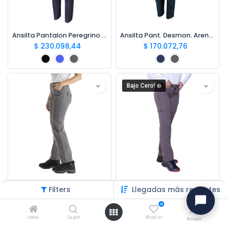
Ansilta Pantalon Peregrino 4 W
Ansilta Pant. Desmon. Arena 2 W
$
230.098,44
$
170.072,76
Bajo Cero! ❄️
Nexxt Pant. Desmon. Rivers W
Montagne Pantalón Sabbana Base
Filters
Llegadas más recientes
$
126.003,59
$
62.305,07
$
103.841,78
0
Home
Search
Wishlist
Account
Bajo Cero! ❄️