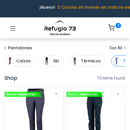
¡Nuevo!
3 Cuotas sin Interés en toda la w
0
Pantalones
See All
Calzas
Ski
Térmicos
Tre
Shop
10 items found.
Nueva Reposición
Nueva Reposición
Ivo · Refugio 73
● En línea