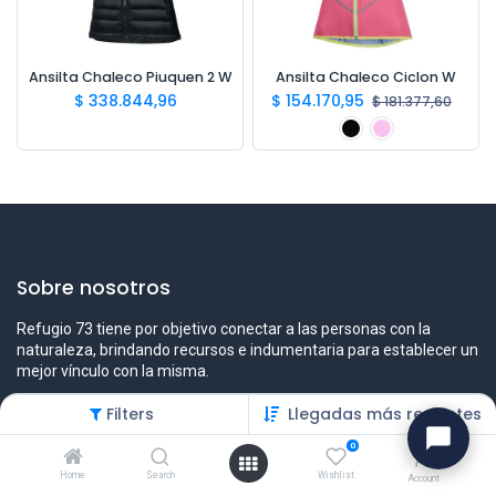
Ansilta Chaleco Piuquen 2 W
Ansilta Chaleco Ciclon W
$
338.844,96
$
154.170,95
$
181.377,60
Sobre nosotros
Refugio 73 tiene por objetivo conectar a las personas con la
naturaleza, brindando recursos e indumentaria para establecer un
mejor vínculo con la misma.
Filters
Llegadas más recientes
0
Contáctenos
Home
Search
Wishlist
Account