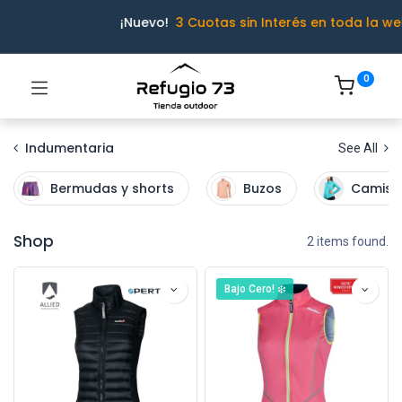
¡Nuevo!
3 Cuotas sin Interés en toda la we
0
Indumentaria
See All
Bermudas y shorts
Buzos
Camisa
Shop
2 items found.
Bajo Cero! ❄️
Ivo · Refugio 73
● En línea