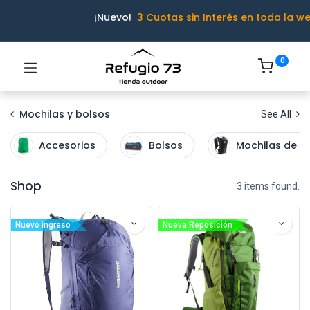
¡Nuevo!
3 Cuotas sin Interés en toda la w
0
Mochilas y bolsos
See All
Accesorios
Bolsos
Mochilas de h
Shop
3 items found.
Nuevo ingreso
Nueva Reposición
Ivo · Refugio 73
● En línea