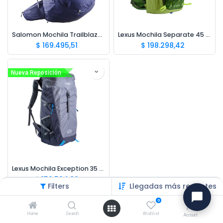
Salomon Mochila Trailblazer 30L Azul
Lexus Mochila Separate 45 Lts
$
169.495,51
$
198.298,42
Nueva Reposición
Lexus Mochila Exception 35 Lts
$
156.504,86
Filters
Llegadas más recientes
0
Home
Search
Wishlist
Account