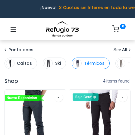
¡Nuevo!
3 Cuotas sin Interés en toda la we
0
Pantalones
See All
Calzas
Ski
Térmicos
Tre
Shop
4 items found.
Bajo Cero! ❄️
Nueva Reposición
Ivo · Refugio 73
● En línea