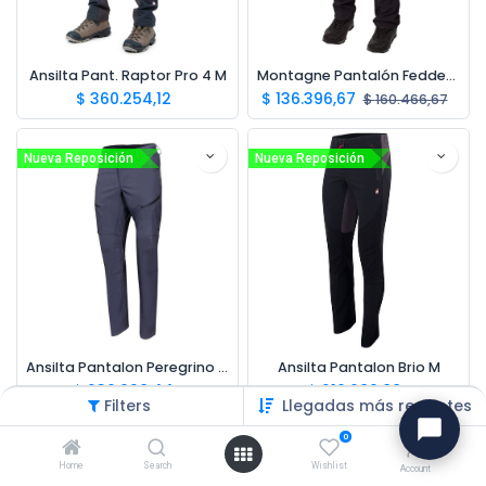
Ansilta Pant. Raptor Pro 4 M
Montagne Pantalón Fedder H
$
360.254,12
$
136.396,67
$
160.466,67
Nueva Reposición
Nueva Reposición
Ansilta Pantalon Peregrino 4 M
Ansilta Pantalon Brio M
$
230.098,44
$
210.089,88
Filters
Llegadas más recientes
0
Home
Search
Wishlist
Account