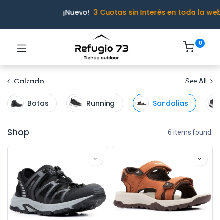
¡Nuevo!
3 Cuotas sin Interés en toda la we
0
Calzado
See All
Botas
Running
Sandalias
Shop
6 items found.
Ivo · Refugio 73
● En línea