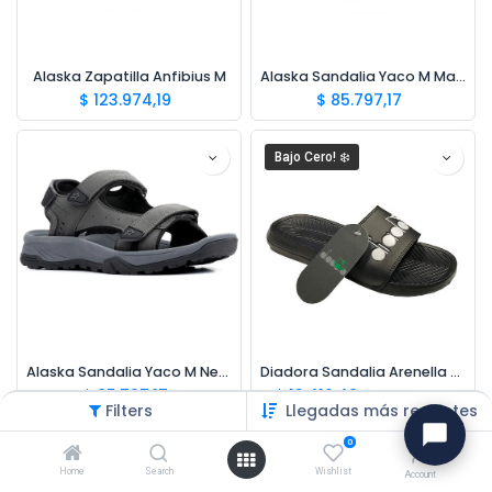
Alaska Zapatilla Anfibius M
Alaska Sandalia Yaco M Marron
$
123.974,19
$
85.797,17
Bajo Cero! ❄️
Alaska Sandalia Yaco M Negro
Diadora Sandalia Arenella Hombre
$
85.797,17
$
13.416,48
$
22.360,80
Filters
Llegadas más recientes
0
Bajo Cero! ❄️
Bajo Cero! ❄️
Home
Search
Wishlist
Account