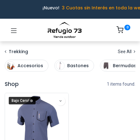
¡Nuevo!
3 Cuotas sin Interés en toda la w
0
Trekking
See All
Accesorios
Bastones
Bermudas
Shop
1 items found.
Bajo Cero! ❄️
Ivo · Refugio 73
● En línea