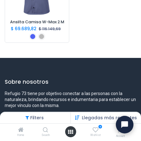
Ansilta Camisa W-Max 2 M
$
69.689,82
$
116.149,69
Sobre nosotros
Refugio 73 tiene por objetivo conectar a las personas con la
naturaleza, brindando recursos e indumentaria para establecer un
mejor vínculo con la misma.
Filters
Llegadas más recientes
0
Contáctenos
Home
Search
Wishlist
Account