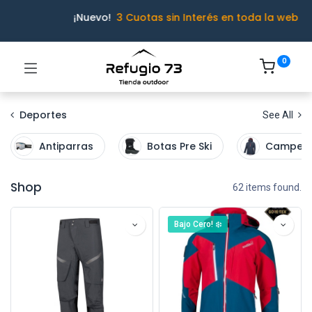
¡Nuevo!
3 Cuotas sin Interés en toda la web
0
Deportes
See All
Antiparras
Botas Pre Ski
Camper
Shop
62 items found.
Bajo Cero! ❄️
Ivo · Refugio 73
● En línea