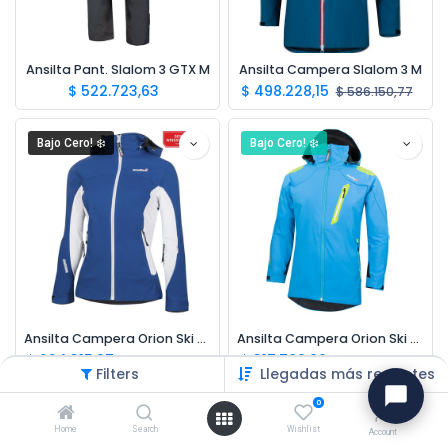
Ansilta Pant. Slalom 3 GTX M
Ansilta Campera Slalom 3 M
$
522.723,63
$
498.228,15
$
586.150,77
Bajo Cero! ❄️
Bajo Cero! ❄️
Ansilta Campera Orion Ski 3 W
Ansilta Campera Orion Ski 3 M
$
224.315,97
$
317.780,96
$
373.859,94
$
373.859,94
Filters
Llegadas más recientes
0
Home
Search
Wishlist
Account