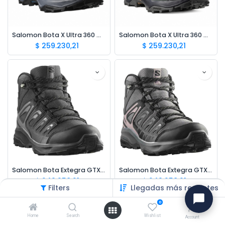
Salomon Bota X Ultra 360 GTX M Azul
Salomon Bota X Ultra 360 GTX W Gris
$
259.230,21
$
259.230,21
Salomon Bota Extegra GTX M
Salomon Bota Extegra GTX W
$
249.258,21
$
249.258,21
Filters
Llegadas más recientes
0
Nueva Reposición
Home
Search
Wishlist
Account