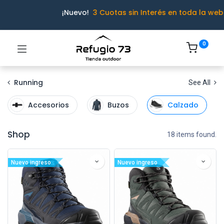
¡Nuevo!
3 Cuotas sin Interés en toda la web
0
Running
See All
Accesorios
Buzos
Calzado
Shop
18 items found.
Nuevo ingreso
Nuevo ingreso
Ivo · Refugio 73
● En línea