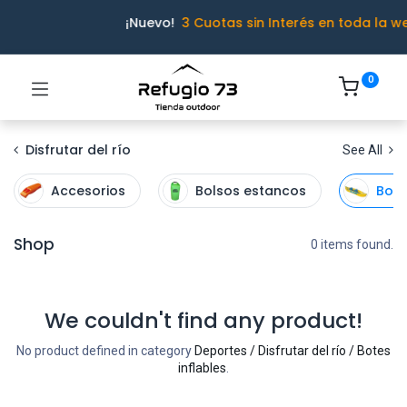
¡Nuevo!
3 Cuotas sin Interés en toda la w
0
Disfrutar del río
See All
Accesorios
Bolsos estancos
Bote
Shop
0 items found.
We couldn't find any product!
Ivo · Refugio 73
● En línea
No product defined in category
Deportes / Disfrutar del río / Botes
inflables
.