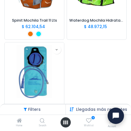
Spinit Mochila Trail 11 Lts
Waterdog Mochila Hidratación Rider 10 Lts
$
62.104,54
$
48.972,15
Montagne Waterbag 2,0 Lts New
Filters
Llegadas más recientes
$
48.652,25
0
Home
Search
Wishlist
Account