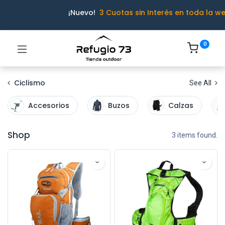
¡Nuevo!
3 Cuotas sin Interés en toda la w
0
Ciclismo
See All
Accesorios
Buzos
Calzas
Shop
3 items found.
Ivo · Refugio 73
● En línea