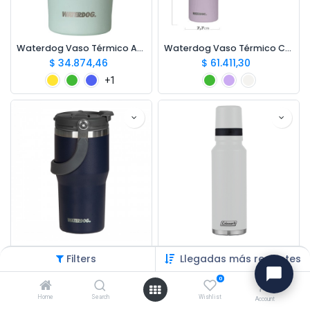
Waterdog Vaso Térmico American 380cc
Waterdog Vaso Térmico Cold 1200cc
$
34.874,46
$
61.411,30
+1
Waterdog Vaso Térmico Zumo 600cc
Coleman Termo Acero Inox 1200ml
Filters
Llegadas más recientes
$
44.406,17
$
120.520,20
0
Home
Search
Wishlist
Account