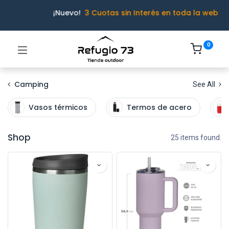
¡Nuevo!
3 Cuotas sin Interés en toda la web
0
Camping
See All
Vasos térmicos
Termos de acero
Shop
25 items found.
Ivo · Refugio 73
● En línea