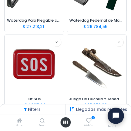
Waterdog Pala Plegable con Pico 47cm
Waterdog Pedernal de Magnesio
$
27.213,21
$
26.784,55
Kit SOS
Juego De Cuchillo Y Tenedor Asado
$
24.667,44
$
15.972,00
Filters
Llegadas más recientes
0
Home
Search
Wishlist
Account