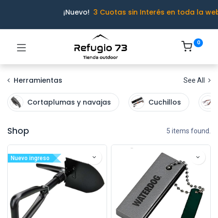
¡Nuevo!
3 Cuotas sin Interés en toda la we
0
Herramientas
See All
Cortaplumas y navajas
Cuchillos
Shop
5 items found.
Nuevo ingreso
Ivo · Refugio 73
● En línea