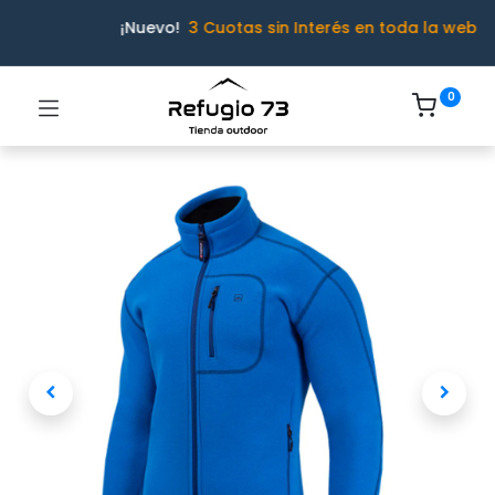
¡Nuevo!
3 Cuotas sin Interés en toda la web
0