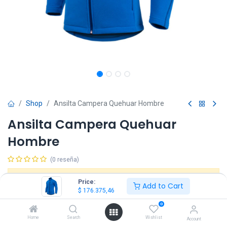
Shop
Ansilta Campera Quehuar Hombre
Ansilta Campera Quehuar
Hombre
(0 reseña)
Este producto ya no está disponible.
Price:
Add to Cart
$
176.375,46
0
Home
Search
Wishlist
Account