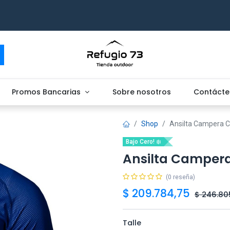
Promos Bancarias
Sobre nosotros
Contácte
Shop
Ansilta Campera C
Bajo Cero! ❄️
Ansilta Campera
(0 reseña)
$
209.784,75
$
246.80
Talle