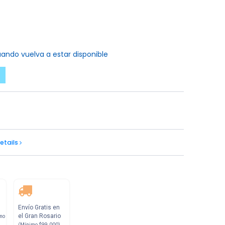
ando vuelva a estar disponible
etails
Envío Gratis en
el Gran Rosario
mo
(Mínimo $99.000)