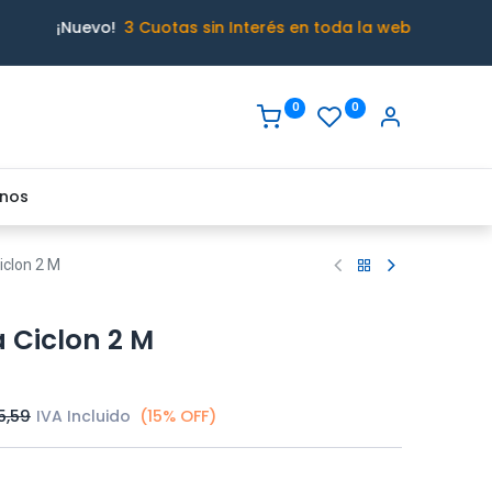
¡Nuevo!
3 Cuotas sin Interés en toda la web
0
0
nos
iclon 2 M
 Ciclon 2 M
5,59
IVA Incluido
(15% OFF)