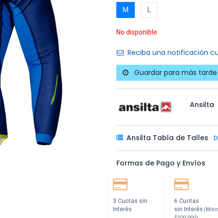
M
L
No disponible
Reciba una notificación cu
Guardar para más tarde
Ansilta
Ansilta Tabla de Talles
D
Formas de Pago y Envíos
3 Cuotas sin
6 Cuotas
Interés
sin Interés
(Míni
$200.000)