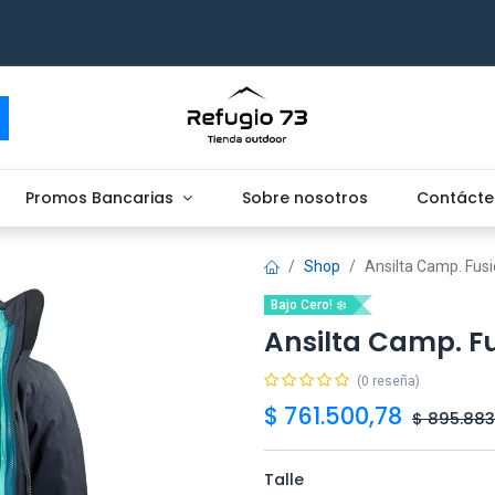
Promos Bancarias
Sobre nosotros
Contácte
Shop
Ansilta Camp. Fus
Bajo Cero! ❄️
Ansilta Camp. F
(0 reseña)
$
761.500,78
$
895.883
Talle