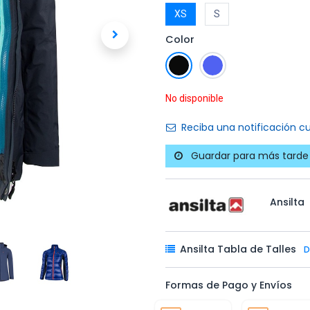
XS
S
Color
No disponible
Reciba una notificación cu
Guardar para más tarde
Ansilta
Ansilta Tabla de Talles
D
Formas de Pago y Envíos