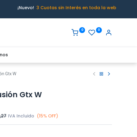
¡Nuevo!
3 Cuotas sin Interés en toda la web
0
0
nos
ión Gtx W
usión Gtx W
,27
IVA Incluido
(15% OFF)