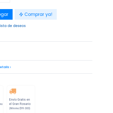
egar
Comprar ya!
lista de deseos
etails
Envío Gratis en
el Gran Rosario
mo
(Mínimo $99.000)