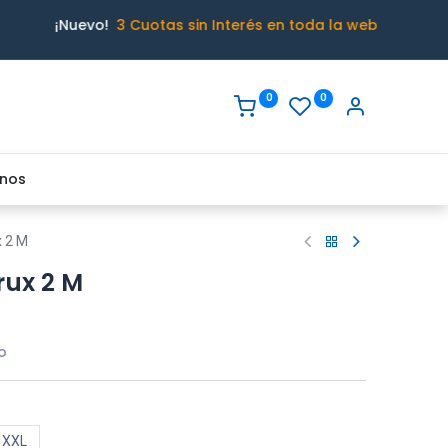
¡Nuevo!
3 Cuotas sin Interés en toda la web
0
0
nos
x 2 M
rux 2 M
o
XXL