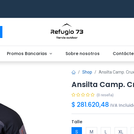
Promos Bancarias
Sobre nosotros
Contácte
Shop
Ansilta Camp. Cru
Ansilta Camp. C
(0 reseña)
$
281.620,48
IVA Incluid
Talle
S
M
L
XL