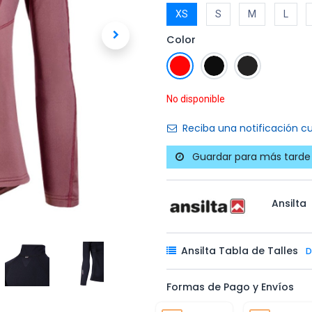
XS
S
M
L
Color
No disponible
Reciba una notificación cu
Guardar para más tarde
Ansilta
Ansilta Tabla de Talles
D
Formas de Pago y Envíos