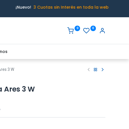
¡Nuevo!
3 Cuotas sin Interés en toda la web
0
0
nos
Ares 3 W
a Ares 3 W
o