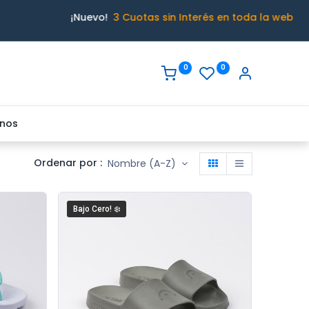
¡Nuevo!
3 Cuotas sin Interés en toda la web
0
0
nos
Ordenar por :
Nombre (A-Z)
Bajo Cero! ❄️