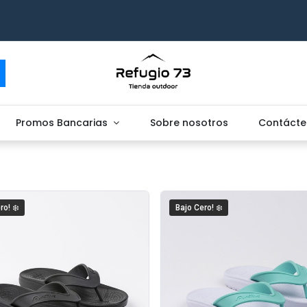
Promos Bancarias
Sobre nosotros
Contácte
ro! ❄️
Bajo Cero! ❄️