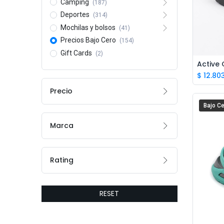
Camping
(187)
Deportes
(314)
Mochilas y bolsos
(41)
Precios Bajo Cero
(154)
Gift Cards
(2)
Active 
$
12.80
Precio
Bajo Ce
Marca
Rating
RESET