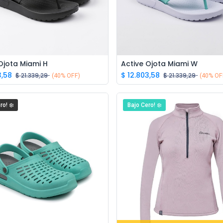
Ojota Miami H
Active Ojota Miami W
Add to Cart
Add to Cart
3,58
$
12.803,58
$
21.339,29
$
21.339,29
(40% OFF)
(40% OF
ro! ❄️
Bajo Cero! ❄️