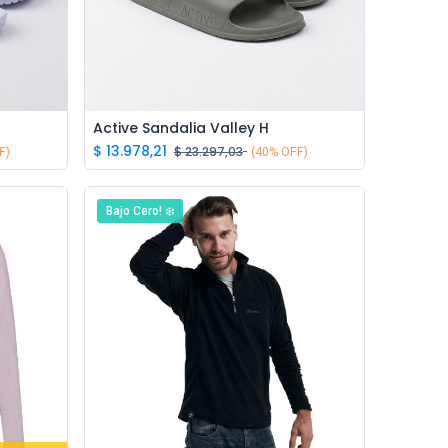
Ivo · Refugio 73
● En línea
Active Sandalia Valley H
Add to Cart
$
13.978,21
$
23.297,03
F)
(40% OFF)
Bajo Cero! ❄️