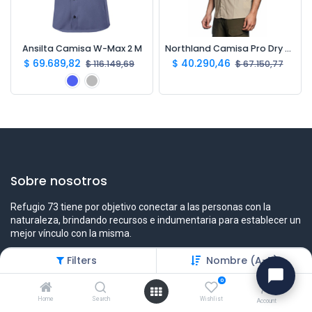
Ansilta Camisa W-Max 2 M
Northland Camisa Pro Dry M/C Hombre
$
69.689,82
$
40.290,46
$
116.149,69
$
67.150,77
Sobre nosotros
Refugio 73 tiene por objetivo conectar a las personas con la
naturaleza, brindando recursos e indumentaria para establecer un
mejor vínculo con la misma.
Filters
Nombre (A-Z)
0
Contáctenos
Home
Search
Wishlist
Account