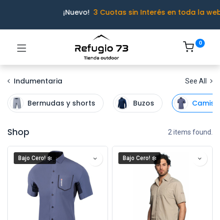
¡Nuevo!
3 Cuotas sin Interés en toda la we
0
Indumentaria
See All
Bermudas y shorts
Buzos
Camisa
Shop
2 items found.
Bajo Cero! ❄️
Bajo Cero! ❄️
Ivo · Refugio 73
● En línea