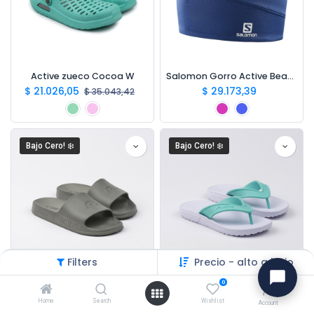
Active zueco Cocoa W
Salomon Gorro Active Beanie
$
21.026,05
$
29.173,39
$
35.043,42
Bajo Cero! ❄️
Bajo Cero! ❄️
Filters
Precio - alto a bajo
Active Sandalia Valley H
Active Ojota Miami W
0
$
13.978,21
$
12.803,58
$
23.297,03
$
21.339,29
Home
Search
Wishlist
Account