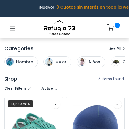
¡Nuevo!
3 Cuotas sin Interés en toda la we
0
Categories
See All
Hombre
Mujer
Niños
Ca
Shop
5 items found.
Clear Filters
Active
Bajo Cero! ❄️
Ivo · Refugio 73
● En línea