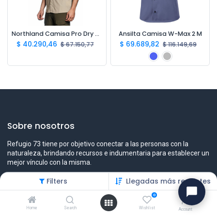
Northland Camisa Pro Dry M/C Hombre
Ansilta Camisa W-Max 2 M
$
40.290,46
$
69.689,82
$
67.150,77
$
116.149,69
Sobre nosotros
Refugio 73 tiene por objetivo conectar a las personas con la
naturaleza, brindando recursos e indumentaria para establecer un
mejor vínculo con la misma.
Filters
Llegadas más recientes
0
Contáctenos
Home
Search
Wishlist
Account