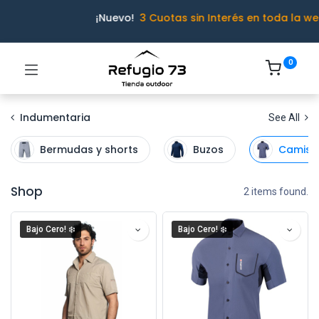
¡Nuevo!
3 Cuotas sin Interés en toda la we
0
Indumentaria
See All
Bermudas y shorts
Buzos
Camisa
Shop
2 items found.
Bajo Cero! ❄️
Bajo Cero! ❄️
Ivo · Refugio 73
● En línea