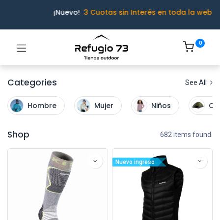
¡Nuevo!
3 Cuotas sin Interés en toda la web
0
Categories
See All
Hombre
Mujer
Niños
Ca
Shop
682 items found.
Nuevo ingreso
Ivo · Refugio 73
● En línea