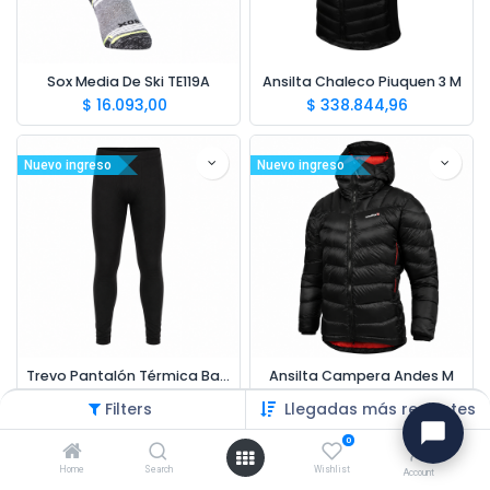
Sox Media De Ski TE119A
Ansilta Chaleco Piuquen 3 M
$
16.093,00
$
338.844,96
Nuevo ingreso
Nuevo ingreso
Trevo Pantalón Térmica Bamboo
Ansilta Campera Andes M
$
47.625,60
$
717.506,96
Filters
Llegadas más recientes
0
Nuevo ingreso
Nuevo ingreso
Home
Search
Wishlist
Account