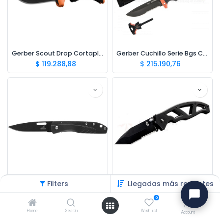
Gerber Scout Drop Cortapluma Tactica
Gerber Cuchillo Serie Bgs C/ Iniciador De Fuego
$
119.288,88
$
215.190,76
Filters
Llegadas más recientes
Gerber Cortapluma Stl 2.56"
Gerber Cortapluma Paraframe Tanto
$
60.493,95
$
93.589,93
0
Home
Search
Wishlist
Account