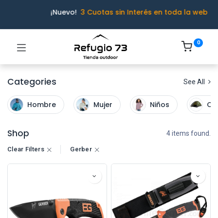
¡Nuevo!
3 Cuotas sin Interés en toda la web
0
Categories
See All
Hombre
Mujer
Niños
Ca
Shop
4 items found.
Clear Filters
Gerber
Ivo · Refugio 73
● En línea