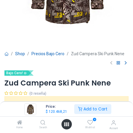
Shop
Precios Bajo Cero
Zud Campera Ski Punk Nene
Bajo Cero! ❄️
Zud Campera Ski Punk Nene
(0 reseña)
Este producto ya no está disponible.
Price:
Add to Cart
$
120.468,21
0
Home
Search
Wishlist
Account