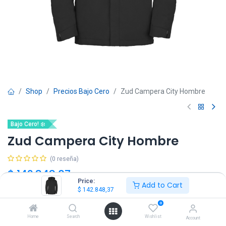
Shop
Precios Bajo Cero
Zud Campera City Hombre
Bajo Cero! ❄️
Zud Campera City Hombre
(0 reseña)
$
142.848,37
$
168.056,90
IVA Incluido
Price:
Add to Cart
$
142.848,37
Talle
0
Home
Search
Wishlist
Account
S
M
L
XL
XXL