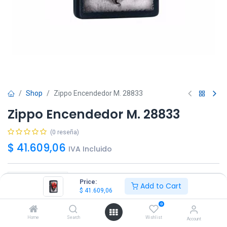
Shop
Zippo Encendedor M. 28833
Zippo Encendedor M. 28833
(0 reseña)
$
41.609,06
IVA Incluido
Price:
Add to Cart
$
41.609,06
Agregar
Comprar ya!
0
Home
Search
Wishlist
Account