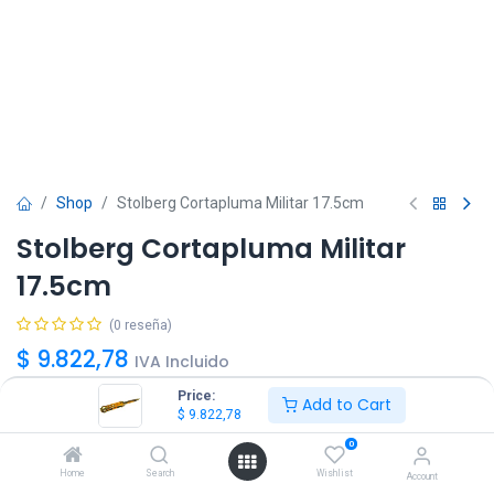
Shop
Stolberg Cortapluma Militar 17.5cm
Stolberg Cortapluma Militar
17.5cm
(0 reseña)
$
9.822,78
IVA Incluido
Price:
Add to Cart
$
9.822,78
0
Home
Search
Wishlist
Account
Agregar
Comprar ya!