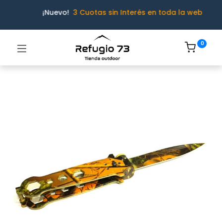
¡Nuevo!
3 Cuotas sin Interés en toda la web
0