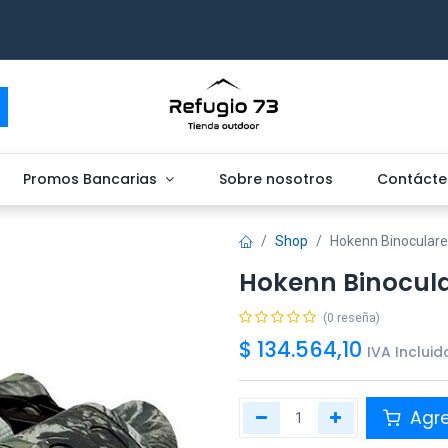
Promos Bancarias
Sobre nosotros
Contácte
Shop
Hokenn Binocular
Hokenn Binocul
(0 reseña)
$
134.564,10
IVA Incluid
Agr