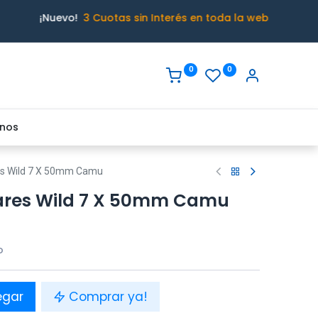
¡Nuevo!
3 Cuotas sin Interés en toda la web
0
0
nos
es Wild 7 X 50mm Camu
ares Wild 7 X 50mm Camu
o
egar
Comprar ya!