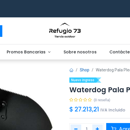
Promos Bancarias
Sobre nosotros
Contácte
Shop
Waterdog Pala Ple
Nuevo ingreso
Waterdog Pala P
(0 reseña)
$
27.213,21
IVA Incluido
Agr