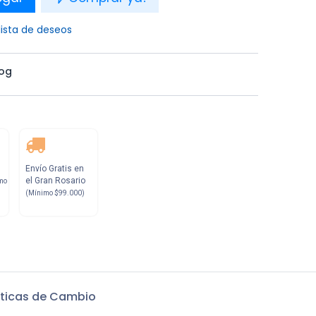
lista de deseos
og
Envío Gratis en
el Gran Rosario
mo
(Mínimo $99.000)
iticas de Cambio