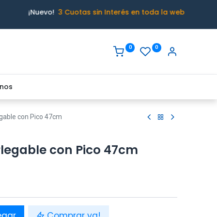
¡Nuevo!
3 Cuotas sin Interés en toda la web
0
0
nos
gable con Pico 47cm
legable con Pico 47cm
egar
Comprar ya!