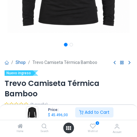
Shop
Trevo Camiseta Térmica Bamboo
Nuevo ingreso
Trevo Camiseta Térmica
Bamboo
(0 reseña)
Price:
Add to Cart
$
45.496,00
$
45.496,00
IVA Incluido
0
Home
Search
Wishlist
Account
Talle