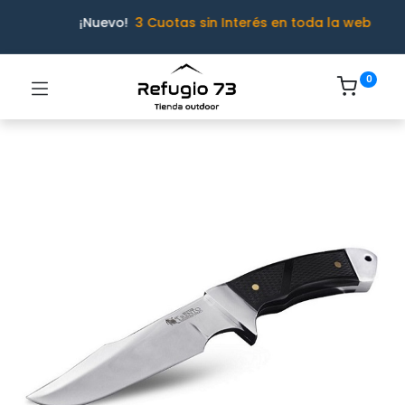
¡Nuevo!
3 Cuotas sin Interés en toda la web
0