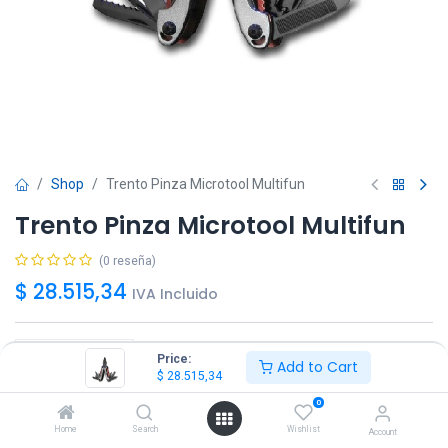
Shop
Trento Pinza Microtool Multifun
Trento Pinza Microtool Multifun
(0 reseña)
$
28.515,34
IVA Incluido
Price:
Add to Cart
$
28.515,34
Agregar
Comprar ya!
0
Home
Search
Wishlist
Account