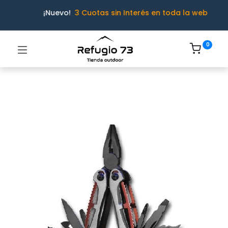
¡Nuevo!
3 Cuotas sin Interés en toda la web
0