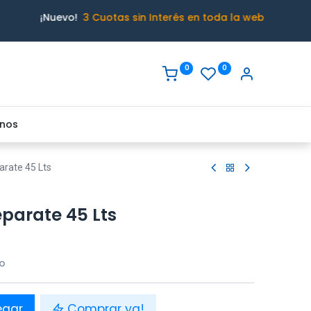
¡Nuevo!
3 Cuotas sin Interés en toda la web
0
0
nos
arate 45 Lts
parate 45 Lts
do
egar
Comprar ya!