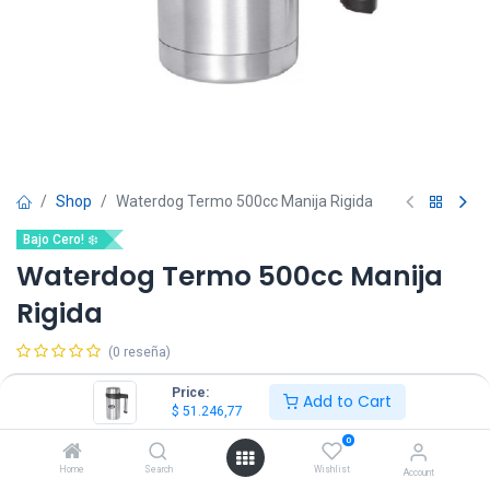
Shop
Waterdog Termo 500cc Manija Rigida
Bajo Cero! ❄️
Waterdog Termo 500cc Manija
Rigida
(0 reseña)
$
51.246,77
$
60.290,31
IVA Incluido
Price:
Add to Cart
$
51.246,77
0
Home
Search
Wishlist
Account