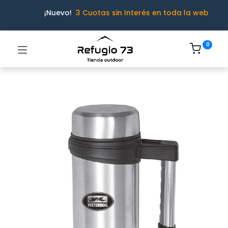
¡Nuevo!
3 Cuotas sin Interés en toda la web
0