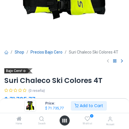
Shop
Precios Bajo Cero
Suri Chaleco Ski Colores 4T
Bajo Cero! ❄️
Suri Chaleco Ski Colores 4T
(0 reseña)
$
71.735,77
$
119.559,62
IVA Incluido
Price:
Add to Cart
$
71.735,77
Talle
0
Home
Search
Wishlist
Account
1
3