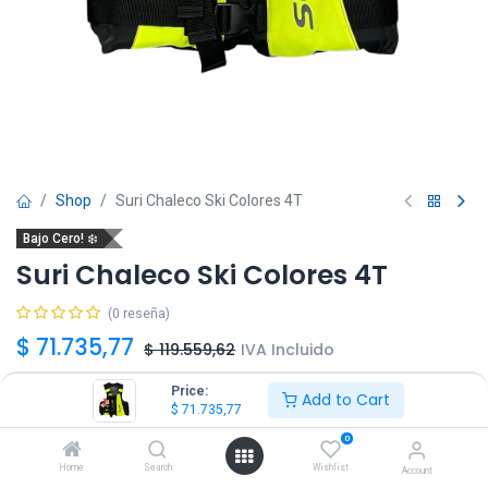
Shop
Suri Chaleco Ski Colores 4T
Bajo Cero! ❄️
Suri Chaleco Ski Colores 4T
(0 reseña)
$
71.735,77
$
119.559,62
IVA Incluido
Price:
Add to Cart
Talle
$
71.735,77
0
1
3
Home
Search
Wishlist
Account
No disponible