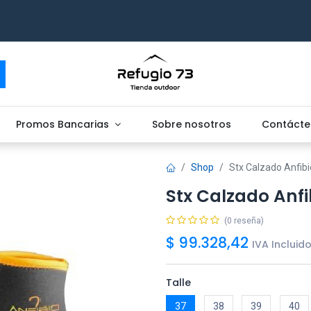
Promos Bancarias
Sobre nosotros
Contácte
Shop
Stx Calzado Anfibi
Stx Calzado Anfi
(0 reseña)
$
99.328,42
IVA Incluid
Talle
37
38
39
40