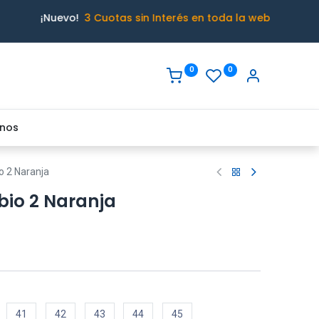
¡Nuevo!
3 Cuotas sin Interés en toda la web
0
0
nos
o 2 Naranja
bio 2 Naranja
o
41
42
43
44
45