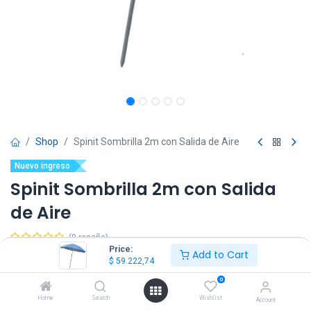
Shop
Spinit Sombrilla 2m con Salida de Aire
Nuevo ingreso
Spinit Sombrilla 2m con Salida
de Aire
(0 reseña)
Price:
Add to Cart
$
59.222,74
IVA Incluido
$
59.222,74
0
Color
Home
Search
Wishlist
Account