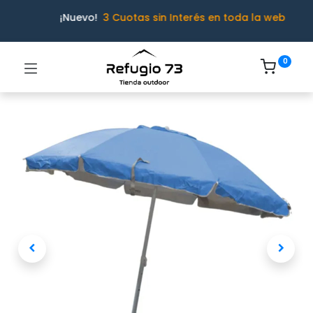
¡Nuevo!
3 Cuotas sin Interés en toda la web
0