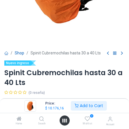
Shop
Spinit Cubremochilas hasta 30 a 40 Lts
Nuevo ingreso
Spinit Cubremochilas hasta 30 a
40 Lts
(0 reseña)
$
10.176,16
IVA Incluido
Price:
Add to Cart
$
10.176,16
0
Home
Search
Wishlist
Account