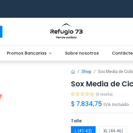
Promos Bancarias
Sobre nosotros
Contácte
Shop
Sox Media de Cicl
Sox Media de Ci
(0 reseña)
$
7.834,75
IVA Incluido
Talle
L (41-43)
XL (44-46)