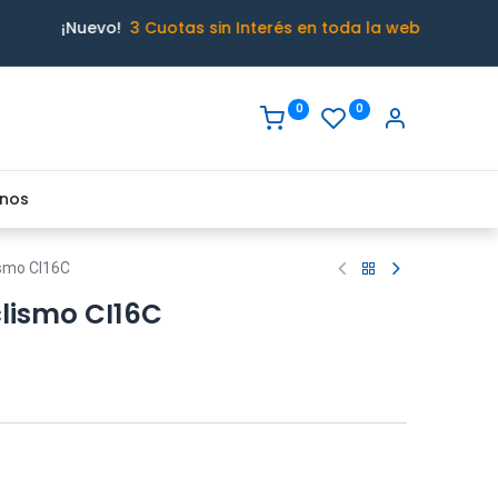
¡Nuevo!
3 Cuotas sin Interés en toda la web
0
0
nos
ismo CI16C
clismo CI16C