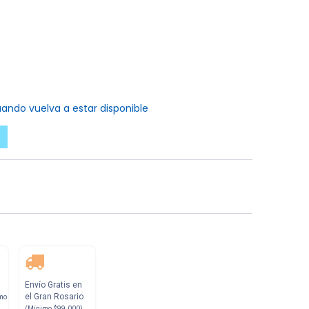
ando vuelva a estar disponible
Envío Gratis en
el Gran Rosario
mo
(Mínimo $99.000)