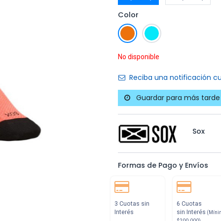
Color
No disponible
Reciba una notificación cu
Guardar para más tarde
Sox
Formas de Pago y Envíos
3 Cuotas sin
6 Cuotas
Interés
sin Interés
(Míni
$200.000)