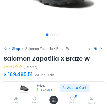
Shop
Salomon Zapatilla X Braze W
Salomon Zapatilla X Braze W
(0 reseña)
$
169.495,51
IVA Incluido
Price:
Add to Cart
Talle
$
169.495,51
36
37
38
39
40
0
Home
Search
Wishlist
Account