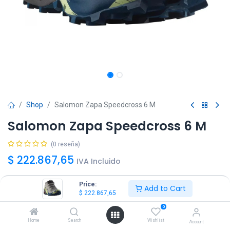
Shop
Salomon Zapa Speedcross 6 M
Salomon Zapa Speedcross 6 M
(0 reseña)
$
222.867,65
IVA Incluido
Price:
Add to Cart
Talle
$
222.867,65
40
42
43
44
45
0
Home
Search
Wishlist
Account